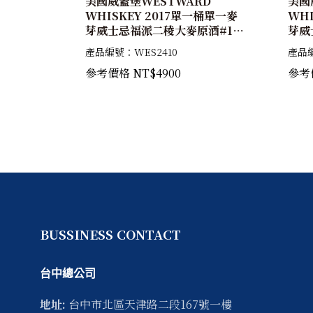
美國威蓋堡WESTWARD
美國
WHISKEY 2017單一桶單一麥
WH
芽威士忌福派二稜大麥原酒#17-
芽威
458 63.51%
459
產品編號：WES2410
產品編
參考價格 NT$4900
參考價
BUSSINESS CONTACT
台中總公司
地址:
台中市
北區
天津路二段167號一樓