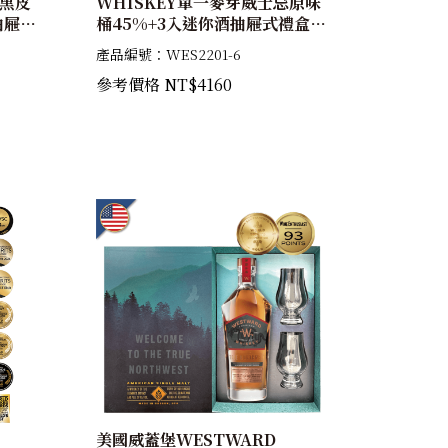
忌黑皮
WHISKEY單一麥芽威士忌原味
抽屜式
桶45%+3入迷你酒抽屜式禮盒
紅酒桶
(原味桶45%+黑皮若紅酒桶
產品編號：WES2201-6
45%+黑啤酒桶46%)
參考價格 NT$4160
美國威蓋堡WESTWARD