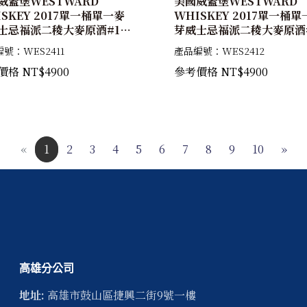
威蓋堡WESTWARD
美國威蓋堡WESTWARD
ISKEY 2017單一桶單一麥
WHISKEY 2017單一桶單
士忌福派二稜大麥原酒#17-
芽威士忌福派二稜大麥原酒#
 64.58%
461 63.14%
號：WES2411
產品編號：WES2412
格 NT$4900
參考價格 NT$4900
«
1
2
3
4
5
6
7
8
9
10
»
高雄分公司
地址:
高雄市
鼓山區
捷興二街9號一樓