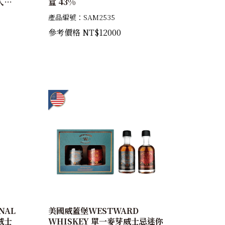
入迷
盒 43%
O雪
產品編號：SAM2535
參考價格 NT$12000
NAL
美國威蓋堡WESTWARD
威士
WHISKEY 單一麥芽威士忌迷你