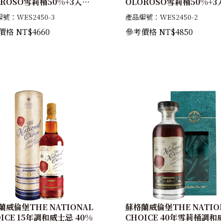
OROSO雪莉桶50%+3入迷
OLOROSO雪莉桶50%+3
抽屜式禮盒(原味桶45%+黑
你酒抽屜式禮盒(OLOROS
號：WES2450-3
產品編號：WES2450-2
紅酒桶45%+黑啤酒桶
莉桶50%)
格 NT$4660
參考價格 NT$4850
)
蘭威倫堡THE NATIONAL
蘇格蘭威倫堡THE NATIO
ICE 15年調和威士忌 40%
CHOICE 40年雪莉桶調和