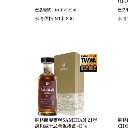
OL
你酒
產品編號：NCBW2518
產品編
皮若
參考價格 NT$1800
參考價
46%
蘇格蘭麥靈堡SAMHIAN 21年
蘇格
調和威士忌金色禮盒 43%
CHO