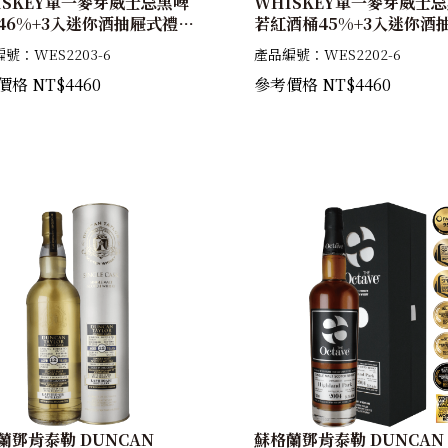
ISKEY單一麥芽威士忌黑啤
WHISKEY單一麥芽威士
46%+3入迷你酒抽屜式禮盒
若紅酒桶45%+3入迷你酒
味桶45%+黑皮若紅酒桶
禮盒(原味桶45%+黑皮若
號：WES2203-6
產品編號：WES2202-6
%+黑啤酒桶46%)
45%+黑啤酒桶46%)
格 NT$4460
參考價格 NT$4460
蘭鄧肯泰勒 DUNCAN
蘇格蘭鄧肯泰勒 DUNCAN