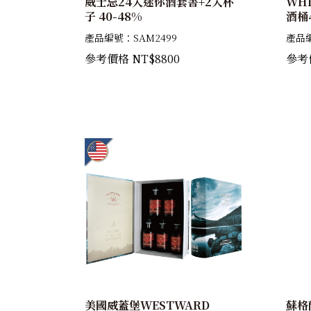
威士忌24入迷你酒套書+2入杯
WH
子 40-48%
酒桶
(原
產品編號：SAM2499
產品編
45
參考價格 NT$8800
參考價
美國威蓋堡WESTWARD
蘇格