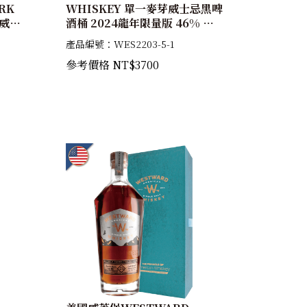
RK
WHISKEY 單一麥芽威士忌黑啤
芽威士
酒桶 2024龍年限量版 46% 單
瓶加2入威杯錦盒
產品編號：WES2203-5-1
參考價格 NT$3700