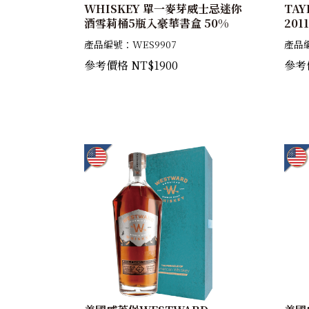
WHISKEY 單一麥芽威士忌迷你
TAY
酒雪莉桶5瓶入豪華書盒 50%
20
忌原
產品編號：WES9907
產品編
參考價格 NT$1900
參考價