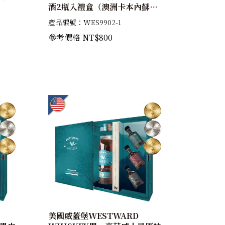
酒2瓶入禮盒（澳洲卡本內蘇維
翁紅酒桶原酒+雪莉桶）
產品編號：WES9902-1
62.57%+50%
參考價格 NT$800
美國威蓋堡WESTWARD