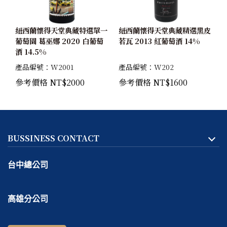
紐西蘭懷得天堂典藏特選單一
紐西蘭懷得天堂典藏精選黑皮
葡萄園 葛巫娜 2020 白葡萄
若瓦 2013 紅葡萄酒 14%
酒 14.5%
產品編號：W2001
產品編號：W202
參考價格 NT$2000
參考價格 NT$1600
BUSSINESS CONTACT
台中總公司
地址:
台中市
北區
天津路二段167號一樓
高雄分公司
客服專線：
04-2293-1999
地址:
高雄市
鼓山區
捷興二街9號一樓
線上＆電話客服時間：
週一～週五 10:30 ～ 18:30 / 每週六