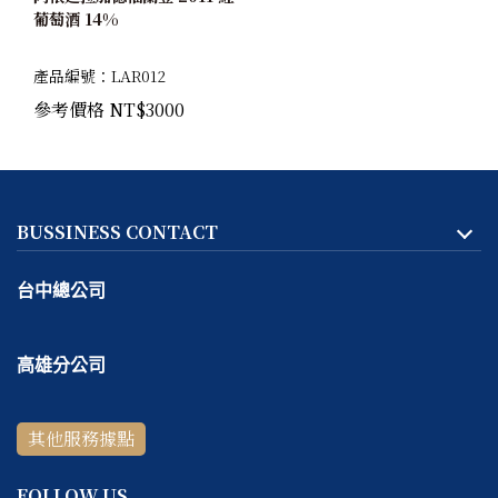
葡萄酒 14%
產品編號：LAR012
參考價格 NT$3000
BUSSINESS CONTACT
台中總公司
地址:
台中市
北區
天津路二段167號一樓
高雄分公司
客服專線：
04-2293-1999
地址:
高雄市
鼓山區
捷興二街9號一樓
線上＆電話客服時間：
週一～週五 10:30 ～ 18:30 / 每週六
其他服務據點
客服專線：
07-531-5999
～ 日公休
線上＆電話客服時間：
週四～週六 11:00 ～ 19:00 / 每週日
FOLLOW US