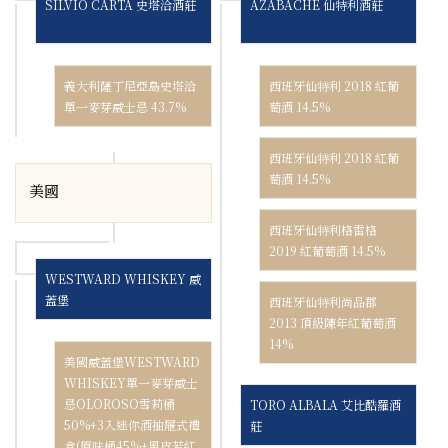
SILVIO CARTA 史塔洽酒莊
AZABACHE 仙特利酒莊
義大利薩丁尼亞島史塔洽
西班牙仙特利 2018 紅葡
單一麥芽威士忌 43.7%
萄酒 14.5%
西班牙仙特利 2018 紅葡
萄酒 14.5%
美國
西班牙仙特利格雷格
2019 紅葡萄酒 14.5%
WESTWARD WHISKEY 威
蓋堡
西班牙仙特利尚品郡
2013 頂級陳年紅葡萄酒
14%
美國威蓋堡WESTWARD
WHISKEY單一麥芽威士
忌OLOROSO雪莉桶
TORO ALBALA 艾比酷羅酒
50%+3入迷你酒抽屜式禮
莊
盒(原味桶45%+黑皮若紅