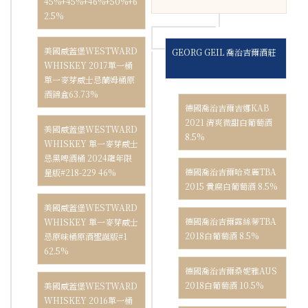
45%+45%+46%+50%+6
2.5%
美國威蓋堡WESTWARD
GEORG GEIL 喬治吉爾酒莊
WHISKEY 2017單一桶
單一麥芽威士忌蘭姆桶原
酒錦盒63.73%
德國喬治吉爾吉娜KAB
2021 清爽微甜白葡萄酒
美國威蓋堡WESTWARD
8.5%
WHISKEY 單一麥芽威士
忌黑啤酒桶 2024龍年限
德國喬治吉爾哈克麗TBA
量版#218-229 46%
2015 貴腐白葡萄酒 8.5%
美國威蓋堡WESTWARD
德國喬治吉爾露絲蒂TBA
WHISKEY 單一麥芽威士
2018白葡萄酒 8.5%
忌原味桶原酒聖誕版#1
62.5%
德國喬治吉爾桑妮雅AUS
2018白葡萄酒 10.5%
美國威蓋堡WESTWARD
WHISKEY 2016單一桶