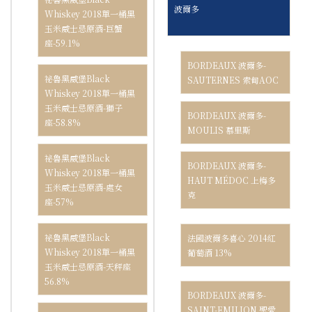
波爾多
Whiskey 2018單一桶黑
玉米威士忌原酒-巨蟹
座-59.1%
BORDEAUX 波爾多-
祕魯黑威堡Black
SAUTERNES 索甸AOC
Whiskey 2018單一桶黑
玉米威士忌原酒-獅子
BORDEAUX 波爾多-
座-58.8%
MOULIS 慕里斯
祕魯黑威堡Black
BORDEAUX 波爾多-
Whiskey 2018單一桶黑
HAUT MÉDOC 上梅多
玉米威士忌原酒-處女
克
座-57%
祕魯黑威堡Black
法國波爾多喜心 2014紅
Whiskey 2018單一桶黑
葡萄酒 13%
玉米威士忌原酒-天秤座
56.8%
BORDEAUX 波爾多-
SAINT-EMILION 聖愛