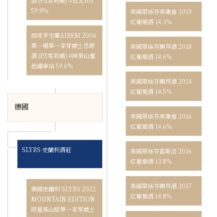
酒 (PX雪莉桶) #台北101
59.9%
美國翠絲芬美龍齒 2019
紅葡萄酒 14.3%
西班牙空靈AIREM 2006
單一桶單一麥芽威士忌原
美國翠絲芬膜拜酒 2018
酒 (PX雪莉桶) #阿里山奮
紅葡萄酒 14.6%
起湖車站 59.6%
美國翠絲芬膜拜酒 2014
紅葡萄酒 14.5%
德國
美國翠絲芬美龍齒 2016
紅葡萄酒 14.6%
SLYRS 史蘭利酒莊
美國翠絲芬雷斯洛 2016
紅葡萄酒 13.8%
美國翠絲芬膜拜酒 2017
德國史蘭利 SLYRS 2022
紅葡萄酒 14.8%
MOUNTAIN EDITION
限量高山版單一麥芽威士