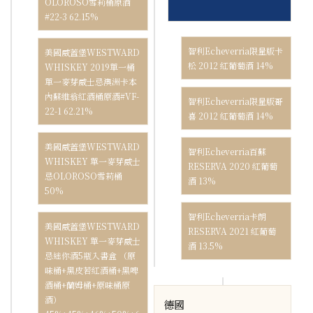
OLOROSO雪莉桶原酒
#22-3 62.15%
智利Echeverria限量版卡
美國威蓋堡WESTWARD
松 2012 紅葡萄酒 14%
WHISKEY 2019單一桶
單一麥芽威士忌澳洲卡本
內蘇維翁紅酒桶原酒#VF-
智利Echeverria限量版哥
22-1 62.21%
喜 2012 紅葡萄酒 14%
美國威蓋堡WESTWARD
智利Echeverria百蘇
WHISKEY 單一麥芽威士
RESERVA 2020 紅葡萄
忌OLOROSO雪莉桶
酒 13%
50%
智利Echeverria卡朗
美國威蓋堡WESTWARD
RESERVA 2021 紅葡萄
WHISKEY 單一麥芽威士
酒 13.5%
忌迷你酒5瓶入書盒 （原
味桶+黑皮若紅酒桶+黑啤
酒桶+蘭姆桶+原味桶原
酒）
德國