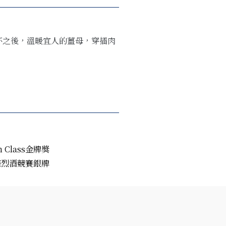
晃杯之後，溫暖宜人的薑母，穿插肉
 in Class金牌獎
年紐約國際烈酒競賽銀牌