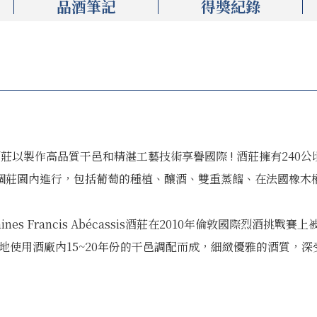
品酒筆記
得獎紀錄
écassis酒莊以製作高品質干邑和精湛工藝技術享譽國際 ! 酒莊擁有
一個莊園內進行，包括葡萄的種植、釀酒、雙重蒸餾、在法國橡木
。
s Francis Abécassis酒莊在2010年倫敦國際烈酒挑戰
白蘭地使用酒廠內15~20年份的干邑調配而成，細緻優雅的酒質，深