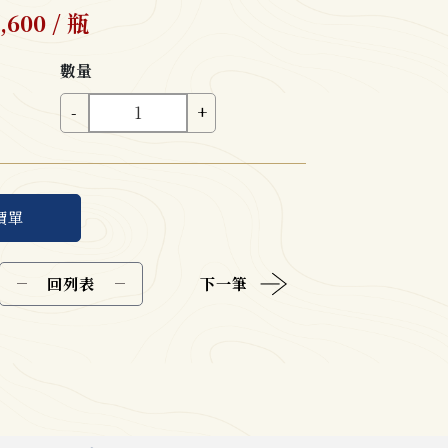
600 / 瓶
數量
-
+
價單
回列表
下一筆