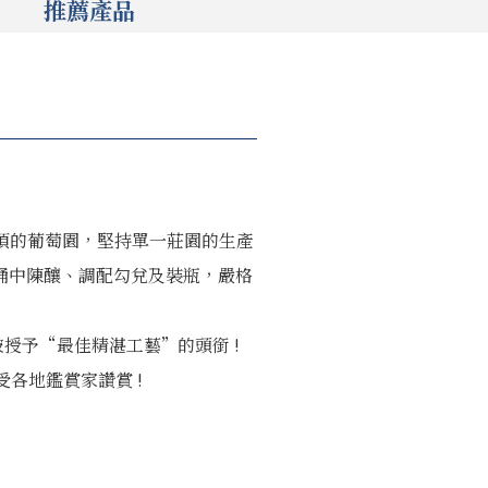
推薦產品
240公頃的葡萄園，堅持單一莊園的生產
桶中陳釀、調配勾兌及裝瓶，嚴格
賽上被授予“最佳精湛工藝”的頭銜 !
受各地鑑賞家讚賞 !