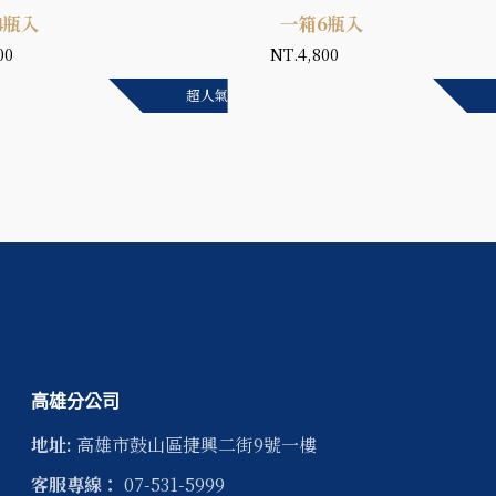
4瓶入
一箱6瓶入
00
NT.4,800
超人氣
高雄分公司
地址:
高雄市
鼓山區
捷興二街9號一樓
客服專線：
07-531-5999