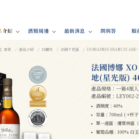
品介紹
酒類周邊
最新消息
問與答
服
首頁
產品介紹
白蘭地
法國干邑區
DOMAINES FRANCIS ABECASSIS(ABK6、博娜)
法國博娜 XO
地(星光版) 4
產品規格：一箱4瓶入
產品編號：LEY002-2
酒精度：40%
容量：700ml ( +杯子 
單一產區 : 優質林區（FI
葡萄品種 : 100% 白玉霓