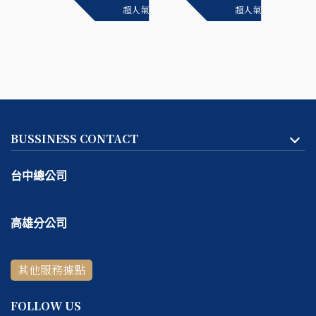
超人氣
超人氣
超人氣
BUSSINESS CONTACT
台中總公司
地址:
台中市
北區
天津路二段167號一樓
高雄分公司
客服專線：
04-2293-1999
地址:
高雄市
鼓山區
捷興二街9號一樓
線上＆電話客服時間：
週一～週五 10:30 ～ 18:30 / 每週六
其他服務據點
客服專線：
07-531-5999
～ 日公休
線上＆電話客服時間：
週四～週六 11:00 ～ 19:00 / 每週日
FOLLOW US