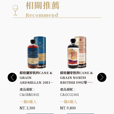
相關推薦
Recommend
蘇格蘭麥
ANE &
蘇格蘭麥凱利CANE &
蘇格蘭麥凱利CANE &
GRAIN BENRINNES
GRAIN
GRAIN NORTH
2008
INE
ARDMILLAN 2013純
BRITISH 1992單一桶
士忌原酒5
單一麥芽威
麥威士忌原酒63.8%
單一穀類威士忌原酒
產品編號：
產品編號：
產品編號：
%
44.3%
C&GBM2402
C&GCG2401
一箱6
一箱6瓶入
一箱6瓶入
NT.4,8
NT.3,300
NT.9,800