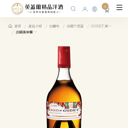
0
首頁
產品介紹
白蘭地
法國干邑區
GODET 高神靈
法國高神靈 2015干邑白蘭地原酒 71.91%/老虎#1