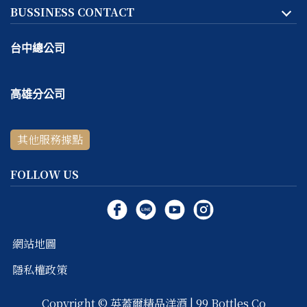
BUSSINESS CONTACT
台中總公司
地址:
台中市
北區
天津路二段167號一樓
高雄分公司
客服專線：
04-2293-1999
地址:
高雄市
鼓山區
捷興二街9號一樓
線上＆電話客服時間：
週一～週五 10:30 ～ 18:30 / 每週六
其他服務據點
客服專線：
07-531-5999
～ 日公休
線上＆電話客服時間：
週四～週六 11:00 ～ 19:00 / 每週日
FOLLOW US
～ 三公休
網站地圖
隱私權政策
Copyright ©
英蓋爾精品洋酒 | 99 Bottles Co