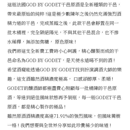
這瓶法國GOD BY GODET干邑原酒是全新種類的干邑，
帶來最原始的純粹 !這是極少數陳年之後仍然充滿強烈酒
精力道的干邑，完成蒸餾之後，此款干邑會靜置在同一
批木桶裡，完全隔絕陽光，不與其他干邑混合，也不摻
水稀釋，無添加焦糖， 原色原味 !
我們將這支全新費工費時小心呵護，精心釀製而成的干
邑命名為GOD BY GODET，是天使永遠喝不到的酒 !
希望酒癡能透過GOD BY GODET找到扮演調酒大師的樂
趣，這支酒雖然酒精濃度極高， 口感卻醇厚、柔順 !
GODET的釀酒師都極盡費心照顧每一批桶陳的干邑原
酒，等達到絕佳風味狀態再予裝瓶，每一瓶GODET干邑
原酒，都是精心製作的極品 !
雖然原酒酒精濃度高達71.91%的強烈風味，但風味獨樹
一格 ! 我們想要與全世界分享如此珍貴稀少的味道 !