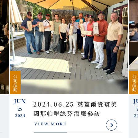
公司活動
公司活動
JUN
J
2024.06.25-英蓋爾貴賓美
25
國那帕翠絲芬酒廠參訪
2024
2
VIEW MORE