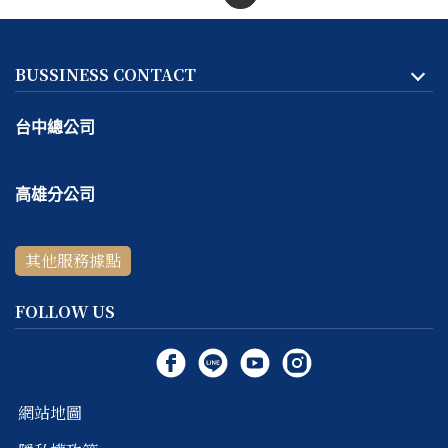
BUSSINESS CONTACT
台中總公司
地址:
台中市
北區
天津路二段167號一樓
高雄分公司
客服專線：
04-2293-1999
地址:
高雄市
鼓山區
捷興二街9號一樓
線上＆電話客服時間：
週一～週五 10:30 ～ 18:30 / 每週六
其他服務據點
客服專線：
07-531-5999
～ 日公休
線上＆電話客服時間：
週四～週六 11:00 ～ 19:00 / 每週日
FOLLOW US
～ 三公休
網站地圖