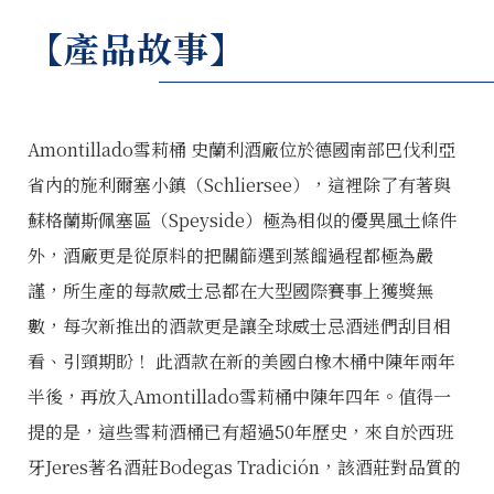
【產品故事】
Amontillado雪莉桶 史蘭利酒廠位於德國南部巴伐利亞
省內的施利爾塞小鎮（Schliersee），這裡除了有著與
蘇格蘭斯佩塞區（Speyside）極為相似的優異風土條件
外，酒廠更是從原料的把關篩選到蒸餾過程都極為嚴
謹，所生產的每款威士忌都在大型國際賽事上獲獎無
數，每次新推出的酒款更是讓全球威士忌酒迷們刮目相
看、引頸期盼！ 此酒款在新的美國白橡木桶中陳年兩年
半後，再放入Amontillado雪莉桶中陳年四年。值得一
提的是，這些雪莉酒桶已有超過50年歷史，來自於西班
牙Jeres著名酒莊Bodegas Tradición，該酒莊對品質的