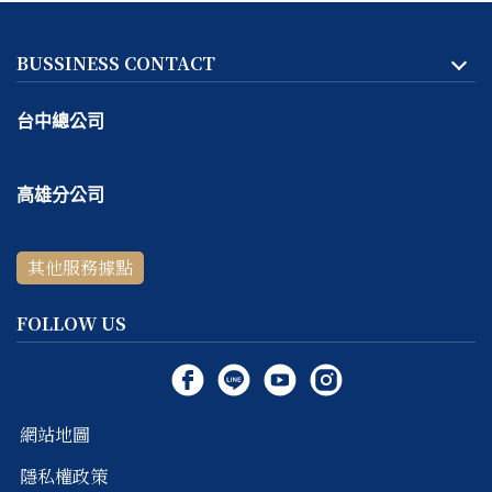
BUSSINESS CONTACT
台中總公司
地址:
台中市
北區
天津路二段167號一樓
高雄分公司
客服專線：
04-2293-1999
地址:
高雄市
鼓山區
捷興二街9號一樓
線上＆電話客服時間：
週一～週五 10:30 ～ 18:30 / 每週六
其他服務據點
客服專線：
07-531-5999
～ 日公休
線上＆電話客服時間：
週四～週六 11:00 ～ 19:00 / 每週日
FOLLOW US
～ 三公休
網站地圖
隱私權政策