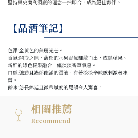
堅持與史蘭利酒廠的理念一拍即合，成為絕佳夥伴。
【品酒筆記】
色澤:金黃色的美麗光芒。
香氣:開瓶之際，馥郁的水果香氣飄散而出，成熟蘋果、
新鮮的綠色榛果融合一縷淡淡香草氣息。
口感:強勁且濃郁飽滿的酒液，有著淡淡辛辣感刺激著味
蕾。
餘味:悠長綿延且微帶鹹度的尾韻令人驚喜。
相關推薦
Recommend