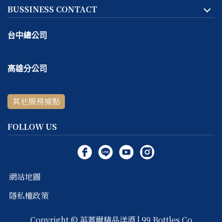
BUSSINESS CONTACT
台中總公司
地址:
台中市
北區
天津路二段167號一樓
高雄分公司
客服專線：
04-2293-1999
地址:
高雄市
鼓山區
捷興二街9號一樓
線上＆電話客服時間：
週一～週五 10:30 ～ 18:30 / 每週六
其他服務據點
客服專線：
07-531-5999
～ 日公休
線上＆電話客服時間：
週四～週六 11:00 ～ 19:00 / 每週日
FOLLOW US
～ 三公休
網站地圖
隱私權政策
Copyright ©
英蓋爾精品洋酒 | 99 Bottles Co