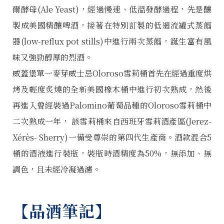
爾酵母(Ale Yeast)，經過慢速、低溫發酵過程，先是釀
製成美國精釀啤酒，接著在特別訂製的低迴流罐式蒸餾
器(low-reflux pot stills)中進行兩次蒸餾，誕生富有風
味又強勁醇厚的烈酒。
威蓋堡單一麥芽威士忌Oloroso雪莉桶首先在經過重度烘
烤及輕度炙燒的全新美國橡木桶中進行初次熟成，然後
再進入曾經裝過Palomino葡萄品種的Oloroso雪莉桶中
二次熟成一年， 該雪莉桶來自西班牙雪莉酒產區(Jerez-
Xérès- Sherry)一備受尊崇的第四代生產商。酒款混合5
桶的酒液進行裝瓶，裝瓶時酒精度為50%，無添加、無
調色，且未經冷凝過濾。
【品酒筆記】