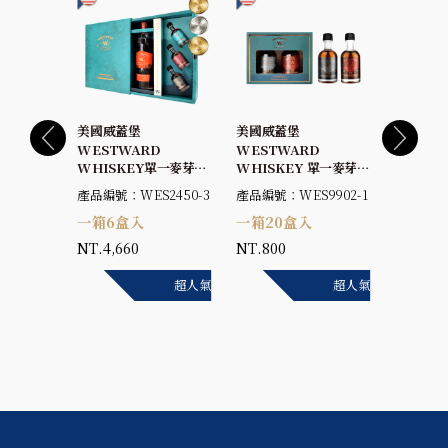
美國威蓋堡
美國威蓋堡
美國威蓋
D
WESTWARD
WESTWARD
WESTW
2018單一
WHISKEY單一麥芽威
WHISKEY 單一麥芽威
WHIS
士忌
士忌OLOROSO雪莉桶
士忌迷你酒2瓶入禮盒
士忌原味
2413
產品編號：WES2450-3
產品編號：WES9902-1
產品編號：
雪莉桶原酒
50%+3入迷你酒抽屜式
（澳洲卡本內蘇維翁紅
你酒抽屜
一箱6盒入
一箱20盒入
一箱6
%
禮盒(原味桶45%+黑皮
酒桶原酒+雪莉桶）
45%+
若紅酒桶45%+黑啤酒
62.57%+50%
45%+黑
NT.4,660
NT.800
NT.4,1
桶46%)
超人氣
超人氣
超人氣