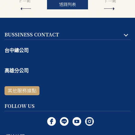
上一則
下一則
返回列表
BUSSINESS CONTACT
台中總公司
地址:
台中市
北區
天津路二段167號一樓
高雄分公司
客服專線：
04-2293-1999
地址:
高雄市
鼓山區
捷興二街9號一樓
線上＆電話客服時間：
週一～週五 10:30 ～ 18:30 / 每週六
其他服務據點
客服專線：
07-531-5999
～ 日公休
線上＆電話客服時間：
週四～週六 11:00 ～ 19:00 / 每週日
FOLLOW US
～ 三公休