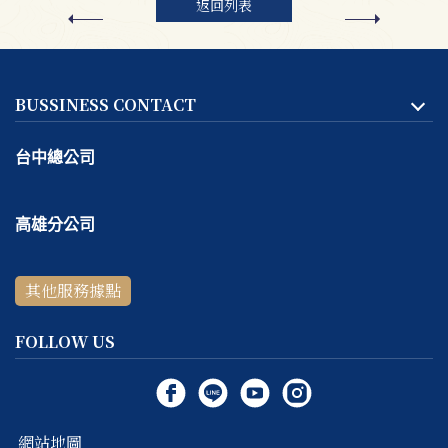
返回列表
BUSSINESS CONTACT
台中總公司
地址:
台中市
北區
天津路二段167號一樓
高雄分公司
客服專線：
04-2293-1999
地址:
高雄市
鼓山區
捷興二街9號一樓
線上＆電話客服時間：
週一～週五 10:30 ～ 18:30 / 每週六
其他服務據點
客服專線：
07-531-5999
～ 日公休
線上＆電話客服時間：
週四～週六 11:00 ～ 19:00 / 每週日
FOLLOW US
～ 三公休
網站地圖