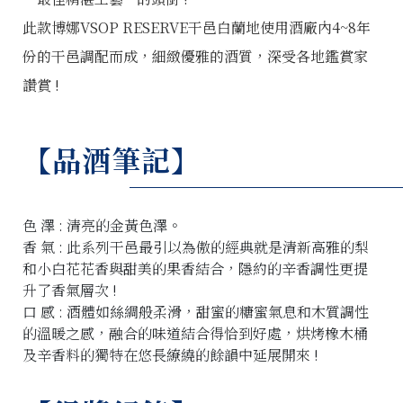
此款博娜VSOP RESERVE干邑白蘭地使用酒廠內4~8年
份的干邑調配而成，細緻優雅的酒質，深受各地鑑賞家
讚賞 !
【品酒筆記】
色 澤 : 清亮的金黃色澤。
香 氣 : 此系列干邑最引以為傲的經典就是清新高雅的梨
和小白花花香與甜美的果香結合，隱約的辛香調性更提
升了香氣層次 !
口 感 : 酒體如絲綢般柔滑，甜蜜的糖蜜氣息和木質調性
的溫暖之感，融合的味道結合得恰到好處，烘烤橡木桶
及辛香料的獨特在悠長繚繞的餘韻中延展開來 !