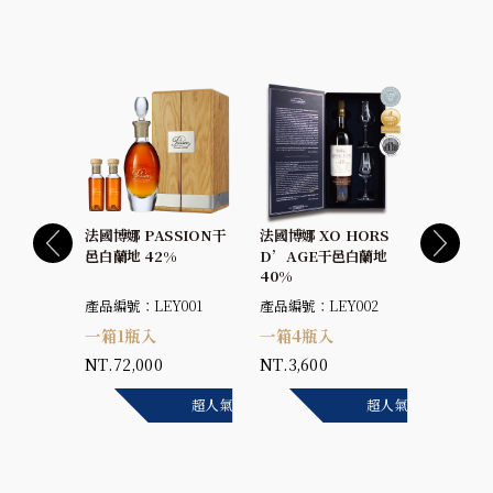
RY
法國博娜 PASSION干
法國博娜 XO HORS
法國博娜 
酒干邑白
邑白蘭地 42%
D’AGE干邑白蘭地
D’AG
40%
光版) 4
004-1
產品編號：LEY001
產品編號：LEY002
產品編號：
一箱1瓶入
一箱4瓶入
一箱4
NT.72,000
NT.3,600
NT.3,6
超人氣
超人氣
超人氣