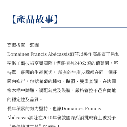
【產品故事】
高海拔單一莊園
Domaines Francis Abécassis酒莊以製作高品質干邑和
精湛工藝技術享譽國際 ! 酒莊擁有240公頃的葡萄園，堅
持單一莊園的生產模式， 所有的生產步驟都在同一個莊
園內進行，包括葡萄的種植、釀酒、雙重蒸餾、在法國
橡木桶中陳釀、調配勾兌及裝瓶，嚴格管控干邑白蘭地
的穩定性及品質。
長年積累的努力堅持，也讓Domaines Francis
Abécassis酒莊在2010年倫敦國際烈酒挑戰賽上被授予
“最佳精湛工藝”的頭銜 !