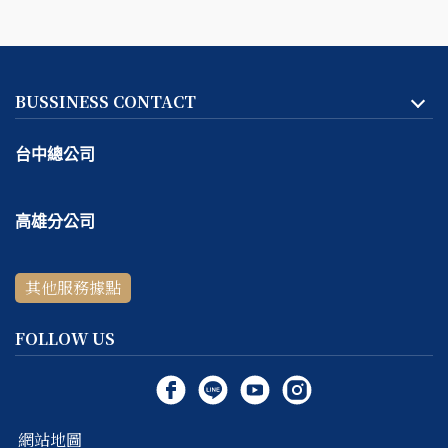
BUSSINESS CONTACT
台中總公司
地址:
台中市
北區
天津路二段167號一樓
高雄分公司
客服專線：
04-2293-1999
地址:
高雄市
鼓山區
捷興二街9號一樓
線上＆電話客服時間：
週一～週五 10:30 ～ 18:30 / 每週六
其他服務據點
客服專線：
07-531-5999
～ 日公休
線上＆電話客服時間：
週四～週六 11:00 ～ 19:00 / 每週日
FOLLOW US
～ 三公休
網站地圖